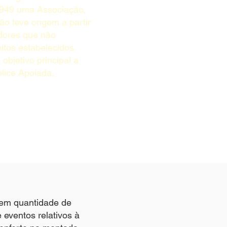
1949 uma Associação,
ão teve origem a partir
adores que não
tos estabelecidos
objetivo principal a
lice Apoiada.
em quantidade de
 eventos relativos à