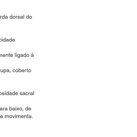
rda dorsal do
acidade
mente ligado à
rupa, coberto
osidade sacral
ara baixo, de
se movimenta.