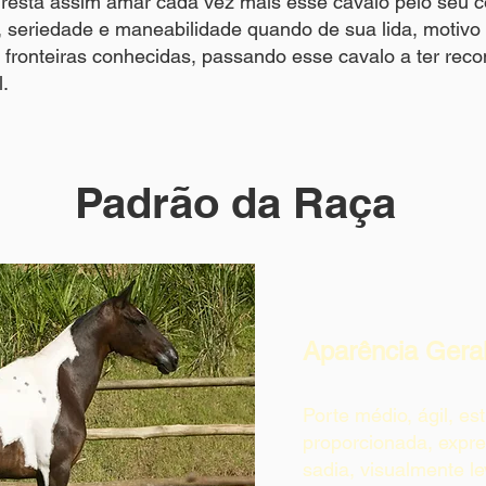
 resta assim amar cada vez mais esse cavalo pelo seu 
o, seriedade e maneabilidade quando de sua lida, motivo 
s fronteiras conhecidas, passando esse cavalo a ter rec
l.
Padrão da Raça
Aparência Gera
Porte médio, ágil, es
proporcionada, expre
sadia, visualmente l