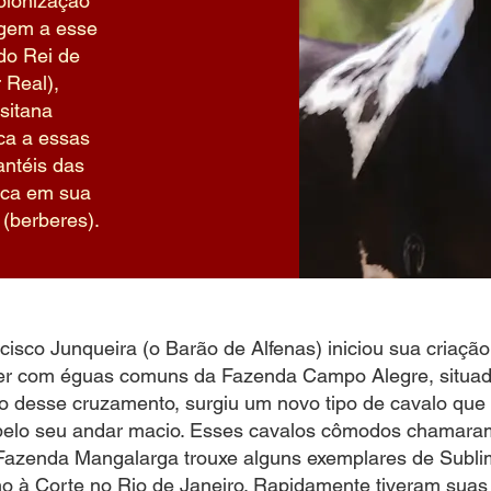
olonização
igem a esse
do Rei de
 Real),
sitana
ica a essas
antéis das
oca em sua
 (berberes).
isco Junqueira (o Barão de Alfenas) iniciou sua criaçã
ter com éguas comuns da Fazenda Campo Alegre, situad
o desse cruzamento, surgiu um novo tipo de cavalo que 
elo seu andar macio. Esses cavalos cômodos chamaram
a Fazenda Mangalarga trouxe alguns exemplares de Subl
imo à Corte no Rio de Janeiro. Rapidamente tiveram sua