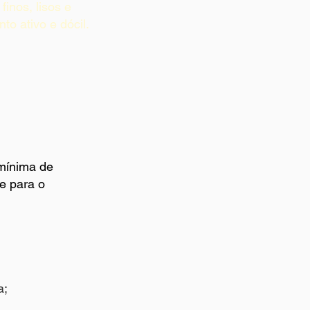
 finos, lisos e
o ativo e dócil.
 mínima de
e para o
a;