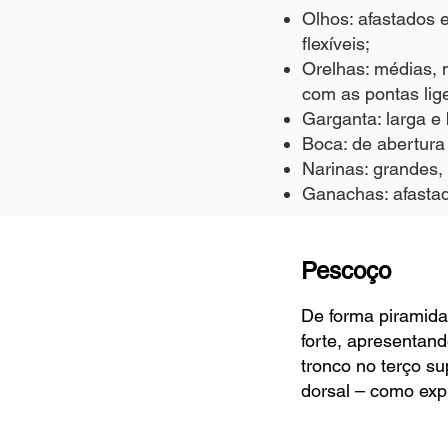
Olhos: afastados e
flexíveis;
Orelhas: médias, m
com as pontas lig
Garganta: larga e
Boca: de abertura 
Narinas: grandes, 
Ganachas: afasta
Pescoço
De forma piramidal
forte, apresentand
tronco no terço su
dorsal – como expr