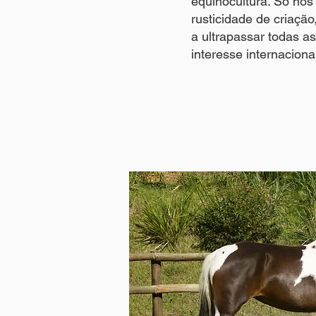
eqüinocultura. Só nos
rusticidade de criaçã
a ultrapassar todas a
interesse internaciona