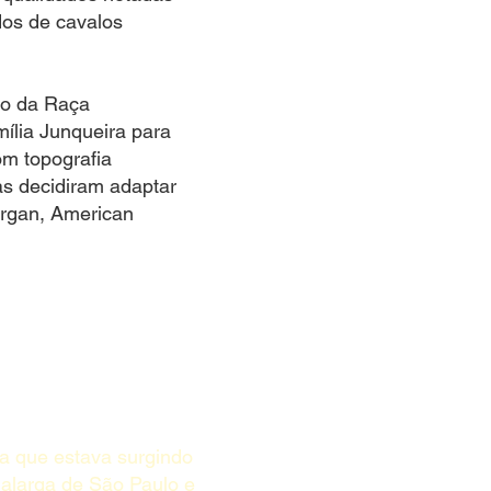
dos de cavalos
lo da Raça
ília Junqueira para
m topografia
ras decidiram adaptar
organ, American
ça que estava surgindo
galarga de São Paulo e