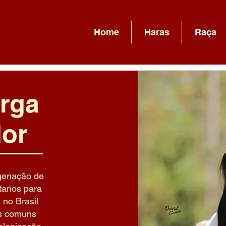
Home
Haras
Raça
rga
or
igenação de
tanos para
 no Brasil
s comuns