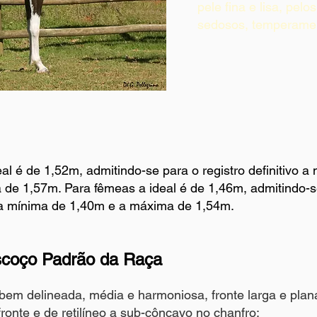
pele fina e lisa, pelos
sedosos, temperament
l é de 1,52m, admitindo-se para o registro definitivo a
de 1,57m. Para fêmeas a ideal é de 1,46m, admitindo-s
vo a mínima de 1,40m e a máxima de 1,54m.
coço Padrão da Raça
 bem delineada, média e harmoniosa, fronte larga e plan
a fronte e de retilíneo a sub-côncavo no chanfro;