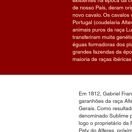
existentes na época da c
de nosso País, deram or
novo cavalo. Os cavalos 
Portugal (coudelaria Alter
animais puros da raça Lu
transferiram muita genét
éguas formadoras dos pl
grandes fazendas da ép
maioria de raças ibéricas
Em 1812, Gabriel Franc
garanhões da raça Al
Gerais. Como resultad
denominado Sublime p
logo o proprietário d
Paty do Alferes, próx