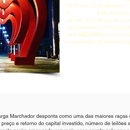
de Minas, foi fundada em 
a
ABCCMM
. Esta Associaç
de uma dissidência de cri
concordavam com os precei
pela
ABCCRM
e teve como 
manutenção da Marcha Tríp
arga Marchador desponta como uma das maiores raças 
preço e retorno do capital investido, número de leilões e