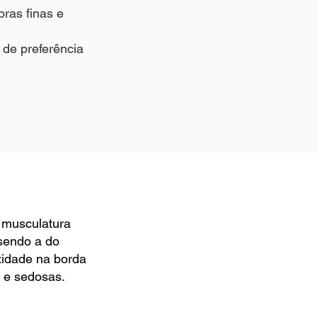
bras finas e
 de preferência
e musculatura
 sendo a do
exidade na borda
s e sedosas.