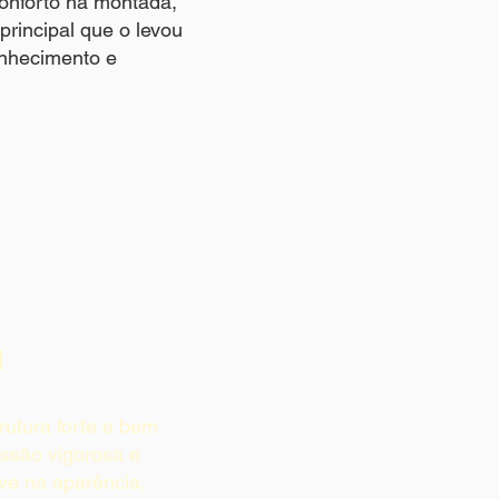
conforto na montada,
principal que o levou
onhecimento e
l
trutura forte e bem
ssão vigorosa e
eve na aparência,