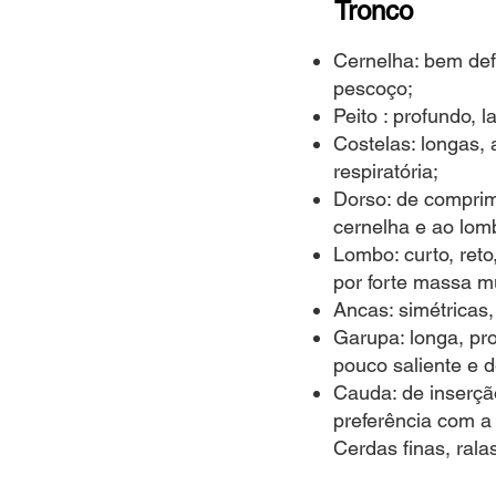
Tronco
Cernelha: bem defi
pescoço;
Peito : profundo, 
Costelas: longas, 
respiratória;
Dorso: de comprim
cernelha e ao lom
Lombo: curto, ret
por forte massa m
Ancas: simétricas
Garupa: longa, pr
pouco saliente e d
Cauda: de inserção
preferência com a
Cerdas finas, rala